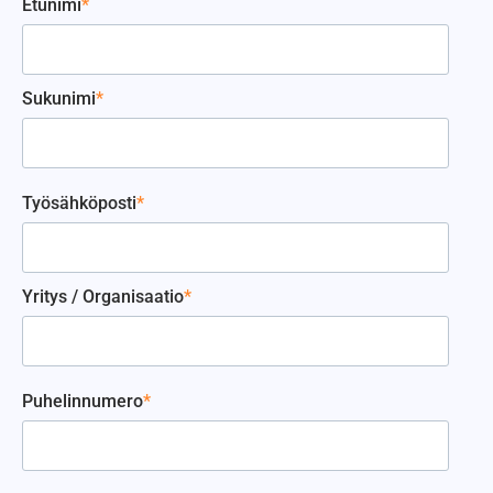
Etunimi
*
Sukunimi
*
Työsähköposti
*
Yritys / Organisaatio
*
Puhelinnumero
*