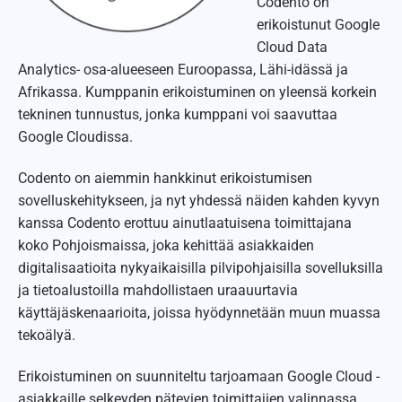
Codento on
erikoistunut Google
Cloud Data
Analytics- osa-alueeseen Euroopassa, Lähi-idässä ja
Afrikassa. Kumppanin erikoistuminen on yleensä korkein
tekninen tunnustus, jonka kumppani voi saavuttaa
Google Cloudissa.
Codento on aiemmin hankkinut erikoistumisen
sovelluskehitykseen, ja nyt yhdessä näiden kahden kyvyn
kanssa Codento erottuu ainutlaatuisena toimittajana
koko Pohjoismaissa, joka kehittää asiakkaiden
digitalisaatioita nykyaikaisilla pilvipohjaisilla sovelluksilla
ja tietoalustoilla mahdollistaen uraauurtavia
käyttäjäskenaarioita, joissa hyödynnetään muun muassa
tekoälyä.
Erikoistuminen on suunniteltu tarjoamaan Google Cloud -
asiakkaille selkeyden pätevien toimittajien valinnassa,