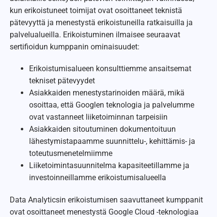
kun erikoistuneet toimijat ovat osoittaneet teknistä
pätevyyttä ja menestystä erikoistuneilla ratkaisuilla ja
palvelualueilla. Erikoistuminen ilmaisee seuraavat
sertifioidun kumppanin ominaisuudet:
Erikoistumisalueen konsulttiemme ansaitsemat
tekniset pätevyydet
Asiakkaiden menestystarinoiden määrä, mikä
osoittaa, että Googlen teknologia ja palvelumme
ovat vastanneet liiketoiminnan tarpeisiin
Asiakkaiden sitoutuminen dokumentoituun
lähestymistapaamme suunnittelu-, kehittämis- ja
toteutusmenetelmiimme
Liiketoimintasuunnitelma kapasiteetillamme ja
investoinneillamme erikoistumisalueella
Data Analyticsin erikoistumisen saavuttaneet kumppanit
ovat osoittaneet menestystä Google Cloud -teknologiaa