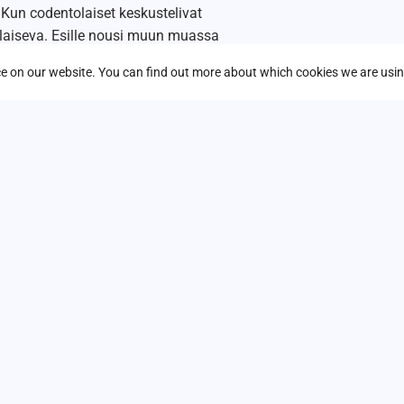
. Kun codentolaiset keskustelivat
valaiseva. Esille nousi muun muassa
n tekniikan ja ihmissuhdetaitojen
nce on our website. You can find out more about which cookies we are usin
ttamisessa. Olimme kaikki yhtä mieltä
ttävä.
Silti jokin vielä puuttui.
e kohtaamaan?
imme kirkastaa, menestyäksemme
ä meillä oli loistavia ideoita siitä
lla sitä kohti. Siksi tarvitsimme
varmasti joissain kohdissa karkea. Matka
sessa muutoksessa, ja siksi
llisen tien meitä johdattamaan.