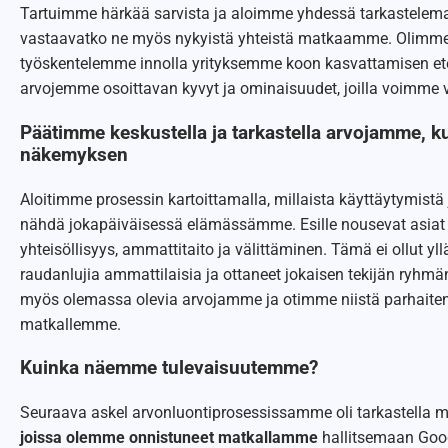
Tartuimme härkää sarvista ja aloimme yhdessä tarkastel
vastaavatko ne myös nykyistä yhteistä matkaamme. Olimme 
työskentelemme innolla yrityksemme koon kasvattamisen et
arvojemme osoittavan kyvyt ja ominaisuudet, joilla voimme v
Päätimme keskustella ja tarkastella arvojamme,
näkemyksen
Aloitimme prosessin kartoittamalla, millaista käyttäytymistä j
nähdä jokapäiväisessä elämässämme. Esille nousevat asiat o
yhteisöllisyys, ammattitaito ja välittäminen. Tämä ei ollut yllä
raudanlujia ammattilaisia ja ottaneet jokaisen tekijän ry
myös olemassa olevia arvojamme ja otimme niistä parhaiten 
matkallemme.
Kuinka näemme tulevaisuutemme?
Seuraava askel arvonluontiprosessissamme oli tarkastella 
joissa olemme onnistuneet matkallamme
hallitsemaan Goo