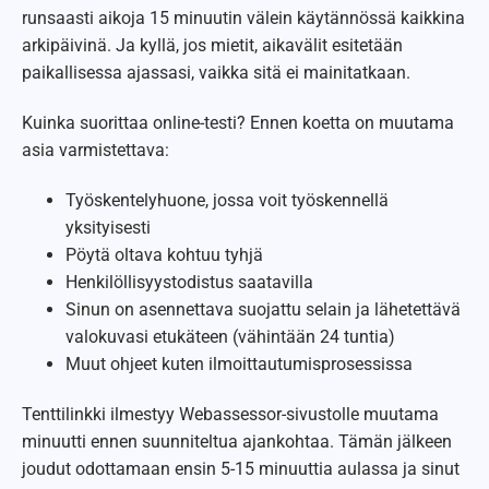
runsaasti aikoja 15 minuutin välein käytännössä kaikkina
arkipäivinä. Ja kyllä, jos mietit, aikavälit esitetään
paikallisessa ajassasi, vaikka sitä ei mainitatkaan.
Kuinka suorittaa online-testi? Ennen koetta on muutama
asia varmistettava:
Työskentelyhuone, jossa voit työskennellä
yksityisesti
Pöytä oltava kohtuu tyhjä
Henkilöllisyystodistus saatavilla
Sinun on asennettava suojattu selain ja lähetettävä
valokuvasi etukäteen (vähintään 24 tuntia)
Muut ohjeet kuten ilmoittautumisprosessissa
Tenttilinkki ilmestyy Webassessor-sivustolle muutama
minuutti ennen suunniteltua ajankohtaa. Tämän jälkeen
joudut odottamaan ensin 5-15 minuuttia aulassa ja sinut