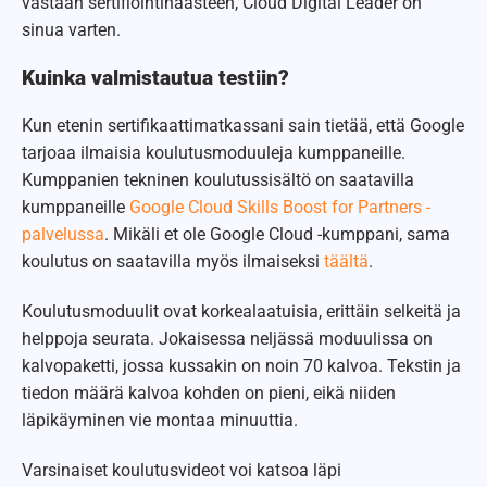
vastaan ​​sertifiointihaasteen, Cloud Digital Leader on
sinua varten.
Kuinka valmistautua testiin?
Kun etenin sertifikaattimatkassani sain tietää, että Google
tarjoaa ilmaisia ​​koulutusmoduuleja kumppaneille.
Kumppanien tekninen koulutussisältö on saatavilla
kumppaneille
Google Cloud Skills Boost for Partners -
palvelussa
. Mikäli et ole Google Cloud -kumppani, sama
koulutus on saatavilla myös ilmaiseksi
täältä
.
Koulutusmoduulit ovat korkealaatuisia, erittäin selkeitä ja
helppoja seurata. Jokaisessa neljässä moduulissa on
kalvopaketti, jossa kussakin on noin 70 kalvoa. Tekstin ja
tiedon määrä kalvoa kohden on pieni, eikä niiden
läpikäyminen vie montaa minuuttia.
Varsinaiset koulutusvideot voi katsoa läpi