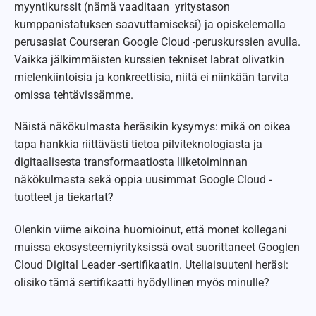
myyntikurssit (nämä vaaditaan yritystason
kumppanistatuksen saavuttamiseksi) ja opiskelemalla
perusasiat Courseran Google Cloud -peruskurssien avulla.
Vaikka jälkimmäisten kurssien tekniset labrat olivatkin
mielenkiintoisia ja konkreettisia, niitä ei niinkään tarvita
omissa tehtävissämme.
Näistä näkökulmasta heräsikin kysymys: mikä on oikea
tapa hankkia riittävästi tietoa pilviteknologiasta ja
digitaalisesta transformaatiosta liiketoiminnan
näkökulmasta sekä oppia uusimmat Google Cloud -
tuotteet ja tiekartat?
Olenkin viime aikoina huomioinut, että monet kollegani
muissa ekosysteemiyrityksissä ovat suorittaneet Googlen
Cloud Digital Leader -sertifikaatin. Uteliaisuuteni heräsi:
olisiko tämä sertifikaatti hyödyllinen myös minulle?