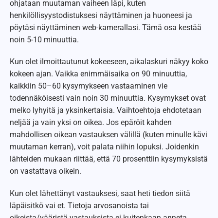
ohjataan muutaman vaiheen läpi, kuten
henkilöllisyystodistuksesi näyttäminen ja huoneesi ja
pöytäsi näyttäminen web-kamerallasi. Tämä osa kestää
noin 5-10 minuuttia.
Kun olet ilmoittautunut kokeeseen, aikalaskuri näkyy koko
kokeen ajan. Vaikka enimmäisaika on 90 minuuttia,
kaikkiin 50–60 kysymykseen vastaaminen vie
todennäköisesti vain noin 30 minuuttia. Kysymykset ovat
melko lyhyitä ja yksinkertaisia. Vaihtoehtoja ehdotetaan
neljää ja vain yksi on oikea. Jos epäröit kahden
mahdollisen oikean vastauksen välillä (kuten minulle kävi
muutaman kerran), voit palata niihin lopuksi. Joidenkin
lähteiden mukaan riittää, että 70 prosenttiin kysymyksistä
on vastattava oikein.
Kun olet lähettänyt vastauksesi, saat heti tiedon siitä
läpäisitkö vai et. Tietoja arvosanoista tai
oikeista/vääristä vastauksista ei kuitenkaan anneta.