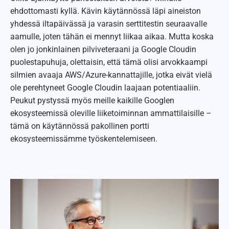
ehdottomasti kyllä. Kävin käytännössä läpi aineiston
yhdessä iltapäivässä ja varasin serttitestin seuraavalle
aamulle, joten tähän ei mennyt liikaa aikaa. Mutta koska
olen jo jonkinlainen pilviveteraani ja Google Cloudin
puolestapuhuja, olettaisin, että tämä olisi arvokkaampi
silmien avaaja AWS/Azure-kannattajille, jotka eivät vielä
ole perehtyneet Google Cloudin laajaan potentiaaliin.
Peukut pystyssä myös meille kaikille Googlen
ekosysteemissä oleville liiketoiminnan ammattilaisille –
tämä on käytännössä pakollinen portti
ekosysteemissämme työskentelemiseen.