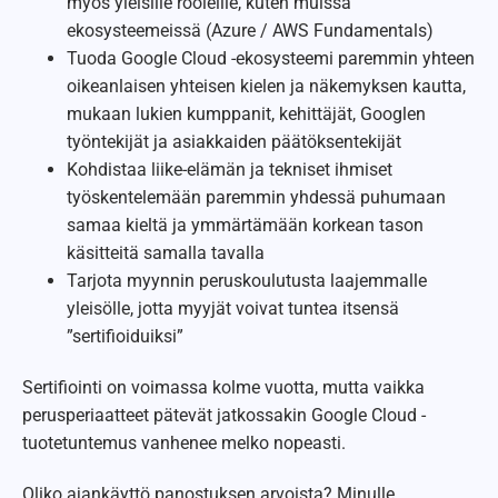
myös yleisille rooleille, kuten muissa
ekosysteemeissä (Azure / AWS Fundamentals)
Tuoda Google Cloud -ekosysteemi paremmin yhteen
oikeanlaisen yhteisen kielen ja näkemyksen kautta,
mukaan lukien kumppanit, kehittäjät, Googlen
työntekijät ja asiakkaiden päätöksentekijät
Kohdistaa liike-elämän ja tekniset ihmiset
työskentelemään paremmin yhdessä puhumaan
samaa kieltä ja ymmärtämään korkean tason
käsitteitä samalla tavalla
Tarjota myynnin peruskoulutusta laajemmalle
yleisölle, jotta myyjät voivat tuntea itsensä
”sertifioiduiksi”
Sertifiointi on voimassa kolme vuotta, mutta vaikka
perusperiaatteet pätevät jatkossakin Google Cloud -
tuotetuntemus vanhenee melko nopeasti.
Oliko ajankäyttö panostuksen arvoista? Minulle