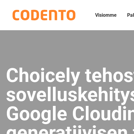
Visiomme
Pal
Choicely tehos
sovelluskehity
Google Cloudi
generatiivisen