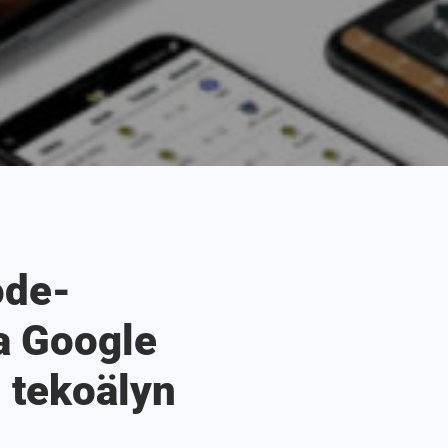
ode-
a Google
n tekoälyn