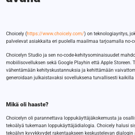
Choicely (
https://www.choicely.com/
) on teknologiayritys, j
palvelevat asiakkaita eri puolella maailmaa tarjoamalla no-c
Choicelyn Studio ja sen no-code-kehitysominaisuudet mahdo
mobiilisovelluksen sekä Google Playhin että Apple Storeen. 
vähentämään kehityskustannuksia ja kehittämään vaivattoma
generoidaan julkaistavaksi sovelluksena turvallisesti kaikilla m
Mikä oli haaste?
Choicelyn oli parannettava loppukäyttäjäkokemusta ja osalli
tekoälyä tukemaan loppukäyttäjädialogia. Choicely halusi sis
tekoälyn kyvykkyydet rakentaakseen keskustelevan dialogin a