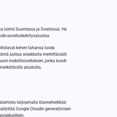
oka toimii Suomessa ja Sveitsissä. He
ode-sovelluskehitysalustaa.
llistavat kenen tahansa luoda
Tämä auttaa asiakkaita merkittävästi
sti mobiilisovelluksen, jonka koodi
erkittävillä alustoilla.
stamista tarjoamalla tilanneherkkää
ällyttää Google Cloudin generatiivisen
siakkailleen.