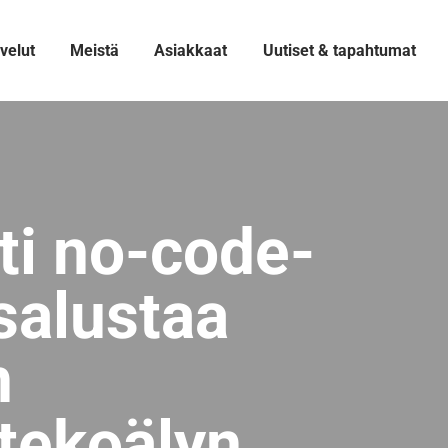
velut
Meistä
Asiakkaat
Uutiset & tapahtumat
ti no-code-
salustaa
n
 tekoälyn