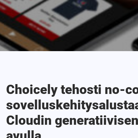
Choicely tehosti no-c
sovelluskehitysalusta
Cloudin generatiivise
avulla