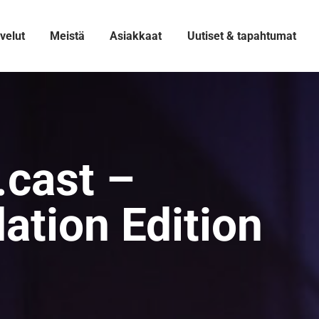
velut
Meistä
Asiakkaat
Uutiset & tapahtumat
.cast –
ation Edition