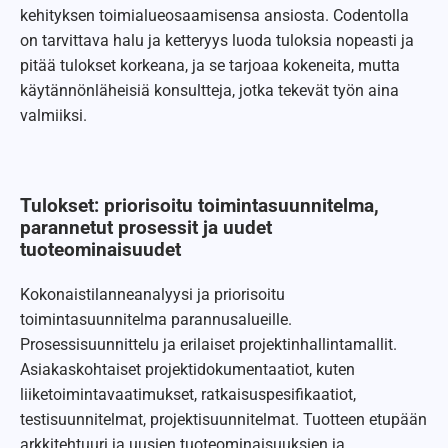
kehityksen toimialueosaamisensa ansiosta. Codentolla
on tarvittava halu ja ketteryys luoda tuloksia nopeasti ja
pitää tulokset korkeana, ja se tarjoaa kokeneita, mutta
käytännönläheisiä konsultteja, jotka tekevät työn aina
valmiiksi.
Tulokset: priorisoitu toimintasuunnitelma,
parannetut prosessit ja uudet
tuoteominaisuudet
Kokonaistilanneanalyysi ja priorisoitu
toimintasuunnitelma parannusalueille.
Prosessisuunnittelu ja erilaiset projektinhallintamallit.
Asiakaskohtaiset projektidokumentaatiot, kuten
liiketoimintavaatimukset, ratkaisuspesifikaatiot,
testisuunnitelmat, projektisuunnitelmat. Tuotteen etupään
arkkitehtuuri ja uusien tuoteominaisuuksien ja