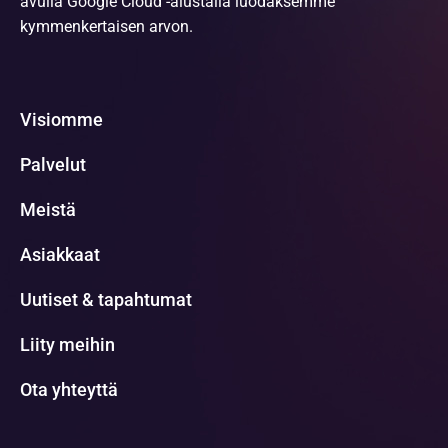
avulla Google Cloud -alustalla luodaksemme
kymmenkertaisen arvon.
Visiomme
Palvelut
Meistä
Asiakkaat
Uutiset & tapahtumat
Liity meihin
Ota yhteyttä