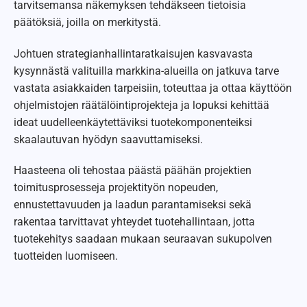
tarvitsemansa näkemyksen tehdäkseen tietoisia
päätöksiä, joilla on merkitystä.
Johtuen strategianhallintaratkaisujen kasvavasta
kysynnästä valituilla markkina-alueilla on jatkuva tarve
vastata asiakkaiden tarpeisiin, toteuttaa ja ottaa käyttöön
ohjelmistojen räätälöintiprojekteja ja lopuksi kehittää
ideat uudelleenkäytettäviksi tuotekomponenteiksi
skaalautuvan hyödyn saavuttamiseksi.
Haasteena oli tehostaa päästä päähän projektien
toimitusprosesseja projektityön nopeuden,
ennustettavuuden ja laadun parantamiseksi sekä
rakentaa tarvittavat yhteydet tuotehallintaan, jotta
tuotekehitys saadaan mukaan seuraavan sukupolven
tuotteiden luomiseen.