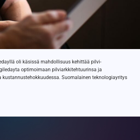
ayllä oli käsissä mahdollisuus kehittää pilvi-
giledayta optimoimaan pilviarkkitehtuurinsa ja
a ja kustannustehokkuudessa. Suomalainen teknologiayritys