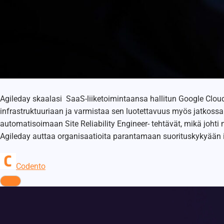
Agileday skaalasi SaaS-liiketoimintaansa hallitun Google Cloud 
infrastruktuuriaan ja varmistaa sen luotettavuus myös jatkossa.
automatisoimaan Site Reliability Engineer- tehtävät, mikä joh
Agileday auttaa organisaatioita parantamaan suorituskykyään 
Codento