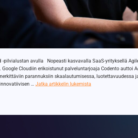
-pilvialustan avulla Nopeasti kasvavalla SaaS-yrityksellä Agiled
 Google Cloudiin erikoistunut palveluntarjoaja Codento auttoi A
ti merkittäviin parannuksiin skaalautumisessa, luotettavuudess
innovatiivisen …
Jatka artikkelin
lukemista