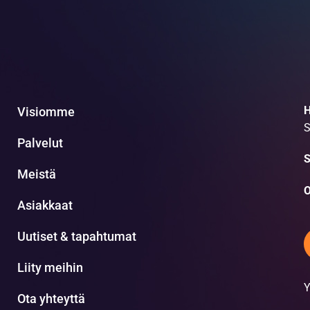
H
Visiomme
S
Palvelut
S
Meistä
O
Asiakkaat
Uutiset & tapahtumat
Liity meihin
Y
Ota yhteyttä