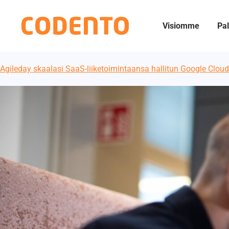
Visiomme
Pal
Agileday skaalasi SaaS-liiketoimintaansa hallitun Google Cloud 