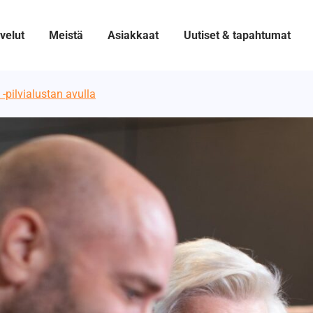
velut
Meistä
Asiakkaat
Uutiset & tapahtumat
-pilvialustan avulla