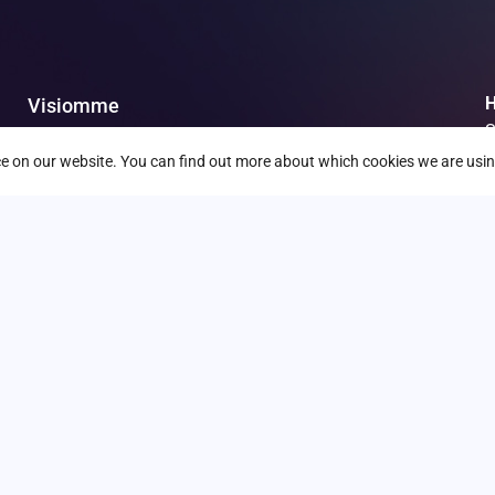
H
Visiomme
S
Palvelut
nce on our website. You can find out more about which cookies we are usin
S
Meistä
O
Asiakkaat
Uutiset & tapahtumat
Liity meihin
Y
Ota yhteyttä
T