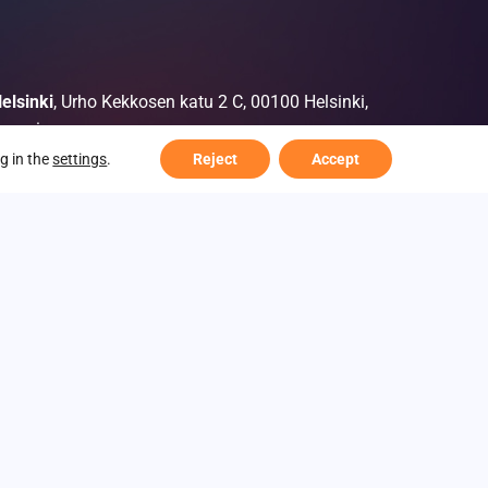
elsinki
, Urho Kekkosen katu 2 C, 00100 Helsinki,
uomi
g in the
settings
.
Reject
Accept
tockholm
,Sveavägen 82, 11346 Tukholma, Ruotsi
slo
, Codento c/o Kongens gate 6, 0153 Oslo, Norja
LÖYDÄ HELSINGIN TOIMISTOLLE
-tunnus 1965324-7
ietosuojaseloste