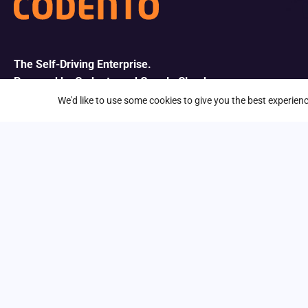
The Self-Driving Enterprise.
Powered by Codento and Google Cloud.
We'd like to use some cookies to give you the best experie
Autamme pohjoismaisia yrityksiä skaalautumaan
ihmiskeskeisen ja datapohjaisen agenttisen tekoälyn
avulla Google Cloud -alustalla luodaksemme
kymmenkertaisen arvon.