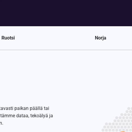
Ruotsi
Norja
vasti paikan päällä tai
hitämme dataa, tekoälyä ja
n.