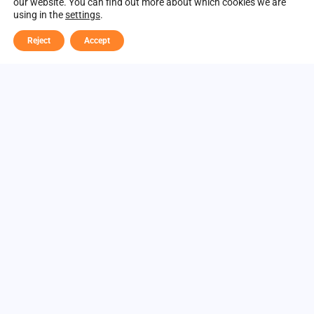
our website. You can find out more about which cookies we are
using in the
settings
.
Reject
Accept
Visiomme
Palvelut
Meistä
Asiakkaat
Uutiset & tapahtumat
Liity meihin
Ota yhteyttä
Helsinki
, Urho Kekkosen katu 2 C, 00100 Helsinki, Suomi