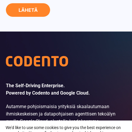
The Self-Driving Enterprise.
Powered by Codento and Google Cloud.
Autamme pohjoismaisia yrityksiä skaalautumaan
ihmiskeskeisen ja datapohjaisen agenttisen tekoälyn
avulla Google Cloud -alustalla luodaksemme
We'd like to use some cookies to give you the best experience on
kymmenkertaisen arvon.